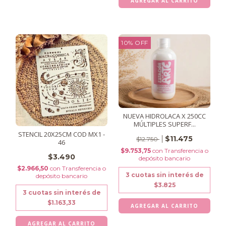
10
%
OFF
NUEVA HIDROLACA X 250CC
MÚLTIPLES SUPERF...
STENCIL 20X25CM COD MX1 -
$11.475
$12.750
46
$9.753,75
con
Transferencia o
$3.490
depósito bancario
$2.966,50
con
Transferencia o
3
cuotas sin interés de
depósito bancario
$3.825
3
cuotas sin interés de
$1.163,33