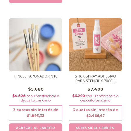
PINCEL TAPONADOR N10
STICK SPRAY ADHESIVO
PARA STENCIL X 70CC...
$5.680
$7.400
$4.828
con
Transferencia o
$6.290
con
Transferencia o
depósito bancario
depósito bancario
3
cuotas sin interés de
3
cuotas sin interés de
$1.893,33
$2.466,67