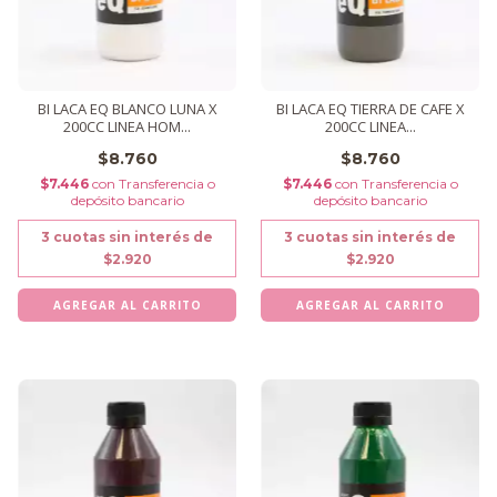
BI LACA EQ BLANCO LUNA X
BI LACA EQ TIERRA DE CAFE X
200CC LINEA HOM...
200CC LINEA...
$8.760
$8.760
$7.446
con
Transferencia o
$7.446
con
Transferencia o
depósito bancario
depósito bancario
3
cuotas sin interés de
3
cuotas sin interés de
$2.920
$2.920