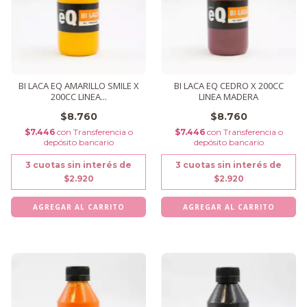
BI LACA EQ AMARILLO SMILE X
BI LACA EQ CEDRO X 200CC
200CC LINEA...
LINEA MADERA
$8.760
$8.760
$7.446
con
Transferencia o
$7.446
con
Transferencia o
depósito bancario
depósito bancario
3
cuotas sin interés de
3
cuotas sin interés de
$2.920
$2.920