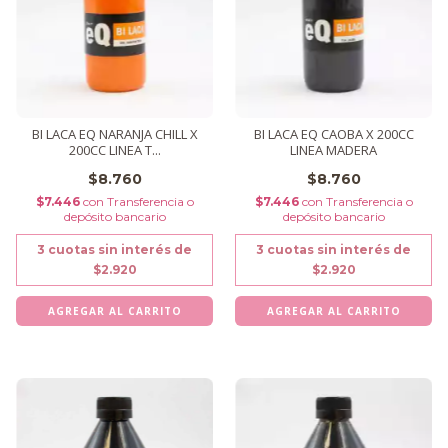
BI LACA EQ NARANJA CHILL X
BI LACA EQ CAOBA X 200CC
200CC LINEA T...
LINEA MADERA
$8.760
$8.760
$7.446
con
Transferencia o
$7.446
con
Transferencia o
depósito bancario
depósito bancario
3
cuotas sin interés de
3
cuotas sin interés de
$2.920
$2.920