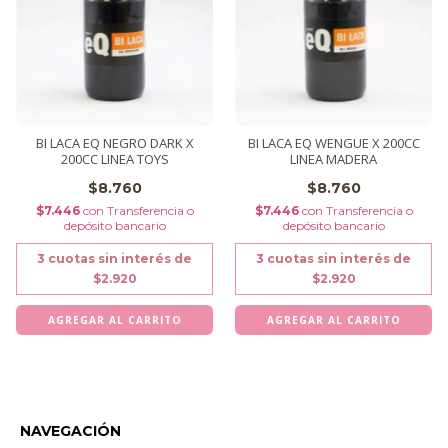
BI LACA EQ NEGRO DARK X
BI LACA EQ WENGUE X 200CC
200CC LINEA TOYS
LINEA MADERA
$8.760
$8.760
$7.446
con
Transferencia o
$7.446
con
Transferencia o
depósito bancario
depósito bancario
3
cuotas sin interés de
3
cuotas sin interés de
$2.920
$2.920
NAVEGACIÓN