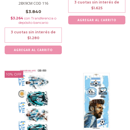
3
cuotas sin interés de
28X9CM COD 116
$1.625
$3.840
$3.264
con
Transferencia o
depósito bancario
3
cuotas sin interés de
$1.280
10
%
OFF