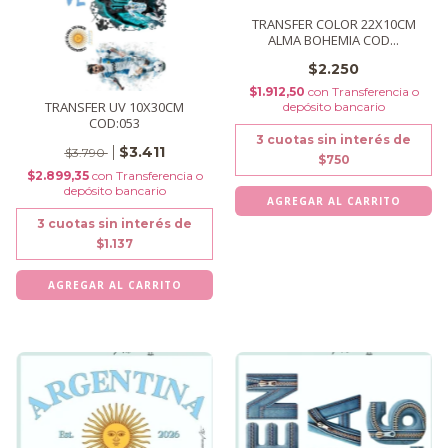
TRANSFER COLOR 22X10CM
ALMA BOHEMIA COD...
$2.250
$1.912,50
con
Transferencia o
TRANSFER UV 10X30CM
depósito bancario
COD:053
3
cuotas sin interés de
$3.411
$3.790
$750
$2.899,35
con
Transferencia o
depósito bancario
3
cuotas sin interés de
$1.137