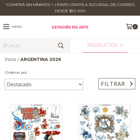
​"COMPRÁ SIN MÍNIMOS ✨ | ENVÍO GRATIS A SUCURSAL DE CORREO
DESDE $90.000
MENÚ
0
PRODUCTOS
Inicio
/
ARGENTINA 2026
Ordenar por
FILTRAR