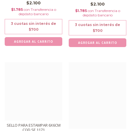
$2.100
$2.100
$1.785
con
Transferencia o
$1.785
con
Transferencia o
depósito bancario
depósito bancario
3
cuotas sin interés de
3
cuotas sin interés de
$700
$700
SELLO PARA ESTAMPAR 6X6CM
COD SE 1171