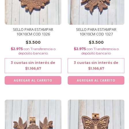
SELLO PARA ESTAMPAR
SELLO PARA ESTAMPAR
10X10CM COD 1326
10X10CM COD 1327
$3.500
$3.500
$2.975
con
Transferencia o
$2.975
con
Transferencia o
depósito bancario
depósito bancario
3
cuotas sin interés de
3
cuotas sin interés de
$1.166,67
$1.166,67