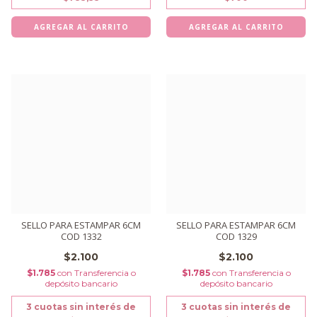
SELLO PARA ESTAMPAR 6CM
SELLO PARA ESTAMPAR 6CM
COD 1329
COD 1332
$2.100
$2.100
$1.785
con
Transferencia o
$1.785
con
Transferencia o
depósito bancario
depósito bancario
3
cuotas sin interés de
3
cuotas sin interés de