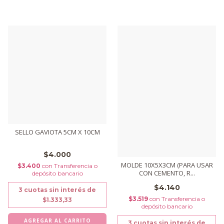
SELLO GAVIOTA 5CM X 10CM
$4.000
MOLDE 10X5X3CM (PARA USAR
$3.400
con
Transferencia o
CON CEMENTO, R...
depósito bancario
$4.140
3
cuotas sin interés de
$3.519
con
Transferencia o
$1.333,33
depósito bancario
3
cuotas sin interés de