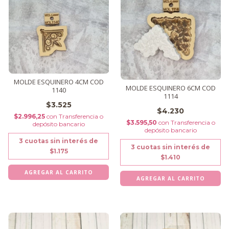
MOLDE ESQUINERO 4CM COD
MOLDE ESQUINERO 6CM COD
1140
1114
$3.525
$4.230
$2.996,25
con
Transferencia o
$3.595,50
con
Transferencia o
depósito bancario
depósito bancario
3
cuotas sin interés de
3
cuotas sin interés de
$1.175
$1.410