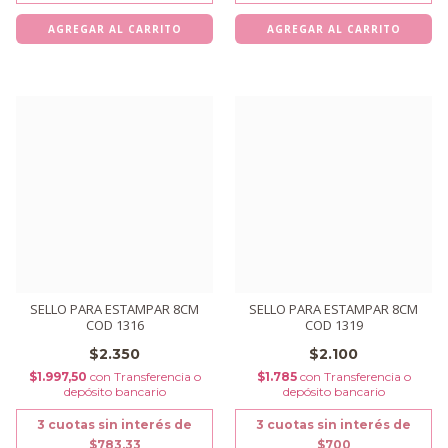
SELLO PARA ESTAMPAR 8CM
SELLO PARA ESTAMPAR 8CM
COD 1319
COD 1316
$2.100
$2.350
$1.785
con
Transferencia o
$1.997,50
con
Transferencia o
depósito bancario
depósito bancario
3
cuotas sin interés de
3
cuotas sin interés de
$700
$783,33