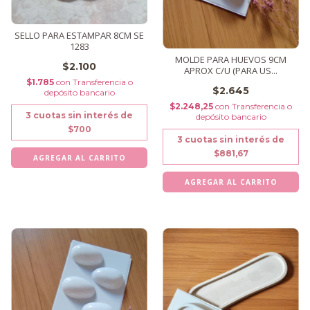
SELLO PARA ESTAMPAR 8CM SE
1283
MOLDE PARA HUEVOS 9CM
$2.100
APROX C/U (PARA US...
$1.785
con
Transferencia o
$2.645
depósito bancario
$2.248,25
con
Transferencia o
3
cuotas sin interés de
depósito bancario
$700
3
cuotas sin interés de
$881,67