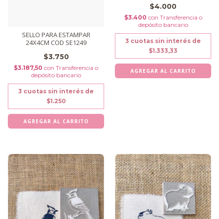
$4.000
$3.400
con
Transferencia o
depósito bancario
SELLO PARA ESTAMPAR
3
cuotas sin interés de
24X4CM COD SE1249
$1.333,33
$3.750
$3.187,50
con
Transferencia o
depósito bancario
3
cuotas sin interés de
$1.250