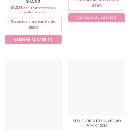
$1.560
$700
$1.326
con
Transferencia o
depósito bancario
3
cuotas sin interés de
$520
SELLO ARBOLITO NAVIDEÑO
7CM X 10CM