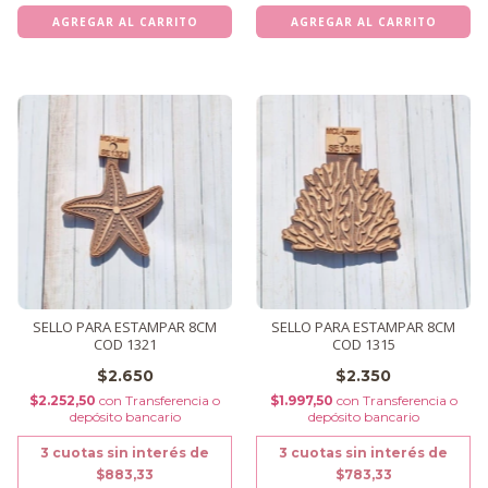
SELLO PARA ESTAMPAR 8CM
SELLO PARA ESTAMPAR 8CM
COD 1321
COD 1315
$2.650
$2.350
$2.252,50
con
Transferencia o
$1.997,50
con
Transferencia o
depósito bancario
depósito bancario
3
cuotas sin interés de
3
cuotas sin interés de
$883,33
$783,33