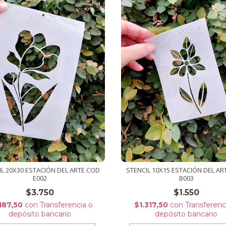
IL 20X30 ESTACIÓN DEL ARTE COD
STENCIL 10X15 ESTACIÓN DEL AR
E002
B003
$3.750
$1.550
187,50
con
Transferencia o
$1.317,50
con
Transferenc
depósito bancario
depósito bancario