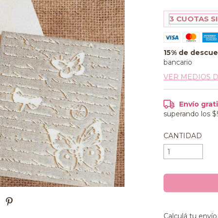
3
CUOTAS S
15% de descu
bancario
VER MEDIOS 
superando los
$
CANTIDAD
Entregas para e