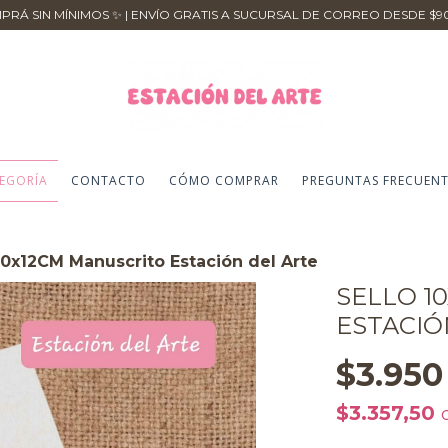
MPRÁ SIN MÍNIMOS ✨ | ENVÍO GRATIS A SUCURSAL DE CORREO DESDE $9
EGORÍA
CONTACTO
CÓMO COMPRAR
PREGUNTAS FRECUENT
10x12CM Manuscrito Estación del Arte
SELLO 1
ESTACIÓ
$3.950
$3.357,50