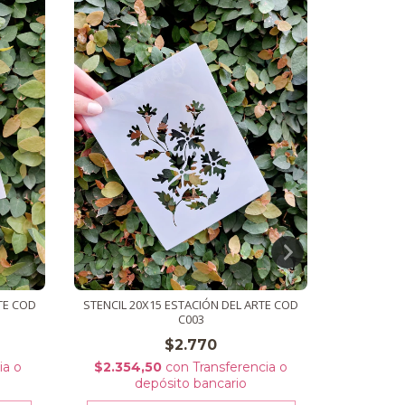
ADHES
$9.970
TE COD
STENCIL 20X15 ESTACIÓN DEL ARTE COD
d
C003
3
cuota
$2.770
ia o
$2.354,50
con
Transferencia o
A
depósito bancario