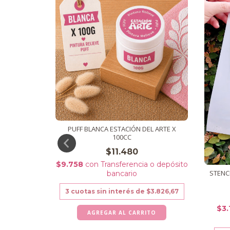
PUFF BLANCA ESTACIÓN DEL ARTE X
PROX
100CC
$11.480
$9.758
con
Transferencia o depósito
encia o
STENC
bancario
io
3
cuotas sin interés de
$3.826,67
e
$296,67
$3.