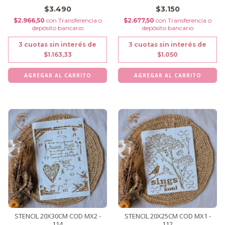
$3.490
$3.150
$2.966,50
con
Transferencia o
$2.677,50
con
Transferencia o
depósito bancario
depósito bancario
3
cuotas sin interés de
3
cuotas sin interés de
$1.163,33
$1.050
STENCIL 20X30CM COD MX2 -
STENCIL 20X25CM COD MX1 -
114
112