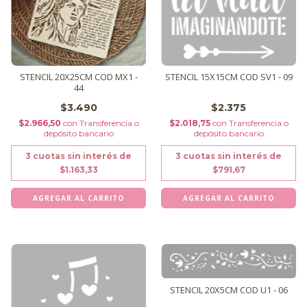
STENCIL 20X25CM COD MX1 -
STENCIL 15X15CM COD SV1 - 09
44
$3.490
$2.375
$2.966,50
con
Transferencia o
$2.018,75
con
Transferencia o
depósito bancario
depósito bancario
3
cuotas sin interés de
3
cuotas sin interés de
$1.163,33
$791,67
STENCIL 20X5CM COD U1 - 06