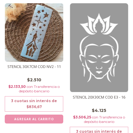
STENCIL 30X7CM COD NV2 - 11
$2.510
$2.133,50
con
Transferencia o
depósito bancario
STENCIL 20X30CM COD E3 - 16
3
cuotas sin interés de
$836,67
$4.125
$3.506,25
con
Transferencia o
depósito bancario
3
cuotas sin interés de