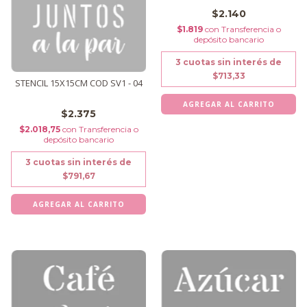
$2.140
$1.819
con
Transferencia o
depósito bancario
3
cuotas sin interés de
$713,33
STENCIL 15X15CM COD SV1 - 04
$2.375
$2.018,75
con
Transferencia o
depósito bancario
3
cuotas sin interés de
$791,67