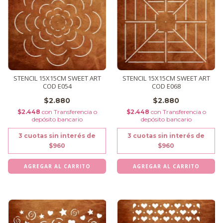
STENCIL 15X15CM SWEET ART
STENCIL 15X15CM SWEET ART
COD E054
COD E068
$2.880
$2.880
$2.448
con
Transferencia o
$2.448
con
Transferencia o
depósito bancario
depósito bancario
3
cuotas sin interés de
3
cuotas sin interés de
$960
$960