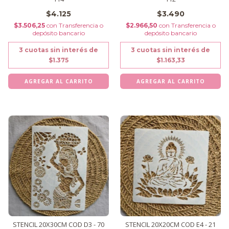
$4.125
$3.490
$3.506,25
con
Transferencia o
$2.966,50
con
Transferencia o
depósito bancario
depósito bancario
3
cuotas sin interés de
3
cuotas sin interés de
$1.375
$1.163,33
STENCIL 20X30CM COD D3 - 70
STENCIL 20X20CM COD E4 - 21