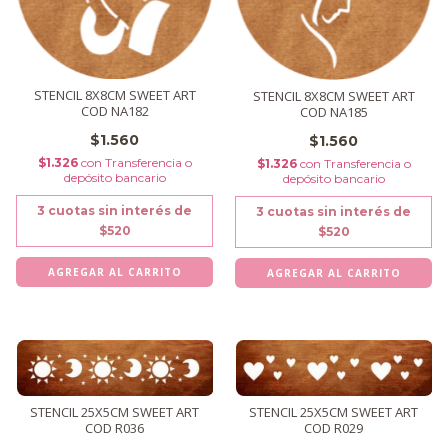
STENCIL 8X8CM SWEET ART
STENCIL 8X8CM SWEET ART
COD NA182
COD NA185
$1.560
$1.560
$1.326
con
Transferencia o
$1.326
con
Transferencia o
depósito bancario
depósito bancario
3
cuotas sin interés de
3
cuotas sin interés de
$520
$520
STENCIL 25X5CM SWEET ART
STENCIL 25X5CM SWEET ART
COD R036
COD R029