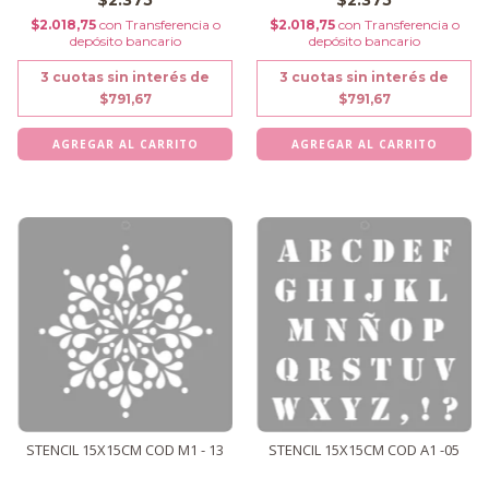
$2.375
$2.375
$2.018,75
con
Transferencia o
$2.018,75
con
Transferencia o
depósito bancario
depósito bancario
3
cuotas sin interés de
3
cuotas sin interés de
$791,67
$791,67
STENCIL 15X15CM COD M1 - 13
STENCIL 15X15CM COD A1 -05