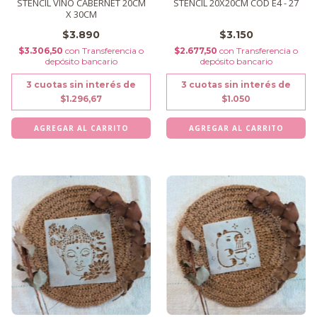
STENCIL VINO CABERNET 20CM
STENCIL 20X20CM COD E4 - 27
X 30CM
$3.890
$3.150
$3.306,50
con
Transferencia o
$2.677,50
con
Transferencia o
depósito bancario
depósito bancario
3
cuotas sin interés de
3
cuotas sin interés de
$1.296,67
$1.050