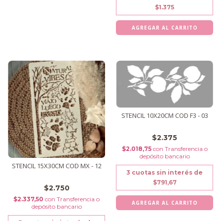
$1.375
STENCIL 10X20CM COD F3 - 03
$2.375
$2.018,75
con
Transferencia o
depósito bancario
STENCIL 15X30CM COD MX - 12
3
cuotas sin interés de
$791,67
$2.750
$2.337,50
con
Transferencia o
depósito bancario