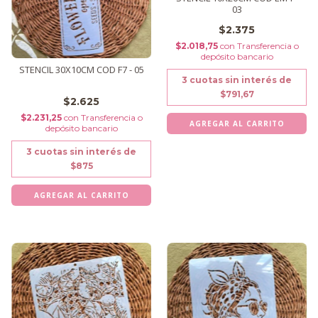
03
$2.375
$2.018,75
con
Transferencia o
depósito bancario
STENCIL 30X10CM COD F7 - 05
3
cuotas sin interés de
$791,67
$2.625
$2.231,25
con
Transferencia o
depósito bancario
3
cuotas sin interés de
$875