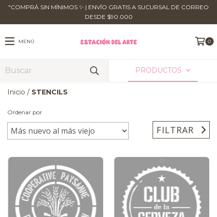
​"COMPRÁ SIN MÍNIMOS ✨ | ENVÍO GRATIS A SUCURSAL DE CORREO
DESDE $90.000
MENÚ
0
PRODUCTOS
Inicio
/
STENCILS
Ordenar por
FILTRAR