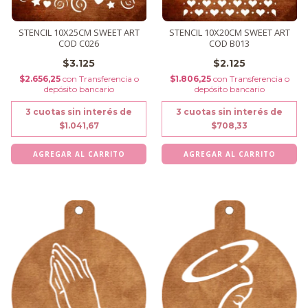
STENCIL 10X25CM SWEET ART
STENCIL 10X20CM SWEET ART
COD C026
COD B013
$3.125
$2.125
$2.656,25
con
Transferencia o
$1.806,25
con
Transferencia o
depósito bancario
depósito bancario
3
cuotas sin interés de
3
cuotas sin interés de
$1.041,67
$708,33