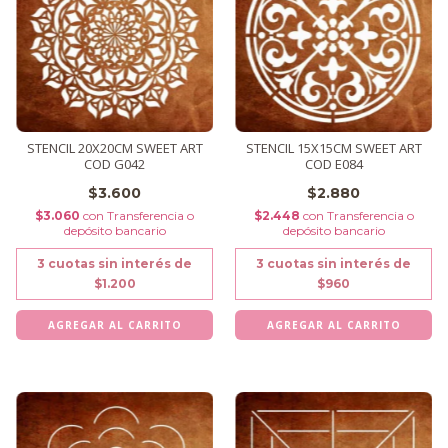
STENCIL 20X20CM SWEET ART
STENCIL 15X15CM SWEET ART
COD G042
COD E084
$3.600
$2.880
$3.060
con
Transferencia o
$2.448
con
Transferencia o
depósito bancario
depósito bancario
3
cuotas sin interés de
3
cuotas sin interés de
$1.200
$960