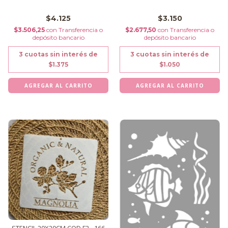
$4.125
$3.150
$3.506,25
con
Transferencia o
$2.677,50
con
Transferencia o
depósito bancario
depósito bancario
3
cuotas sin interés de
3
cuotas sin interés de
$1.375
$1.050