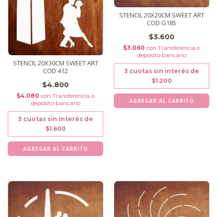
STENCIL 20X20CM SWEET ART
COD G185
$3.600
$3.060
con
Transferencia o
depósito bancario
STENCIL 20X30CM SWEET ART
COD 412
3
cuotas sin interés de
$1.200
$4.800
$4.080
con
Transferencia o
depósito bancario
3
cuotas sin interés de
$1.600