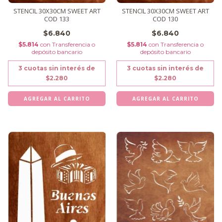
STENCIL 30X30CM SWEET ART
STENCIL 30X30CM SWEET ART
COD 133
COD 130
$6.840
$6.840
$5.814
con
Transferencia o
$5.814
con
Transferencia o
depósito bancario
depósito bancario
3
cuotas sin interés de
3
cuotas sin interés de
$2.280
$2.280