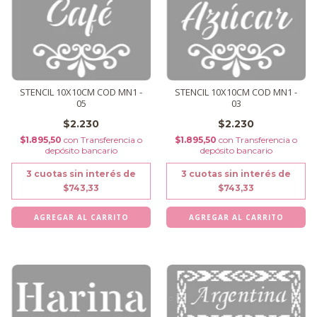
STENCIL 10X10CM COD MN1 -
STENCIL 10X10CM COD MN1 -
05
03
$2.230
$2.230
$1.895,50
con
Transferencia o
$1.895,50
con
Transferencia o
depósito bancario
depósito bancario
3
cuotas sin interés de
3
cuotas sin interés de
$743,33
$743,33