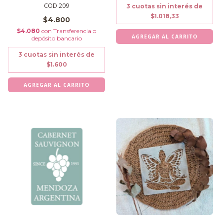
COD 209
3
cuotas sin interés de
$1.018,33
$4.800
$4.080
con
Transferencia o
depósito bancario
3
cuotas sin interés de
$1.600