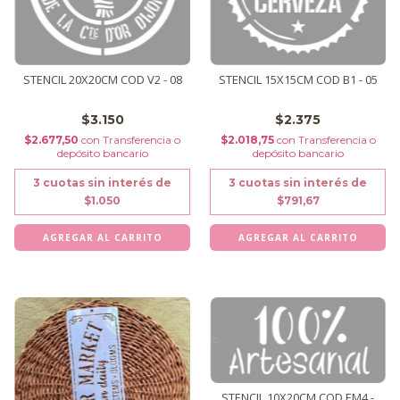
STENCIL 20X20CM COD V2 - 08
STENCIL 15X15CM COD B1 - 05
$3.150
$2.375
$2.677,50
con
Transferencia o
$2.018,75
con
Transferencia o
depósito bancario
depósito bancario
3
cuotas sin interés de
3
cuotas sin interés de
$1.050
$791,67
STENCIL 10X20CM COD EM4 -