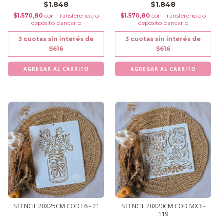
$1.848
$1.848
$1.570,80
con
Transferencia o
$1.570,80
con
Transferencia o
depósito bancario
depósito bancario
3
cuotas sin interés de
3
cuotas sin interés de
$616
$616
STENCIL 20X25CM COD F6 - 21
STENCIL 20X20CM COD MX3 -
119