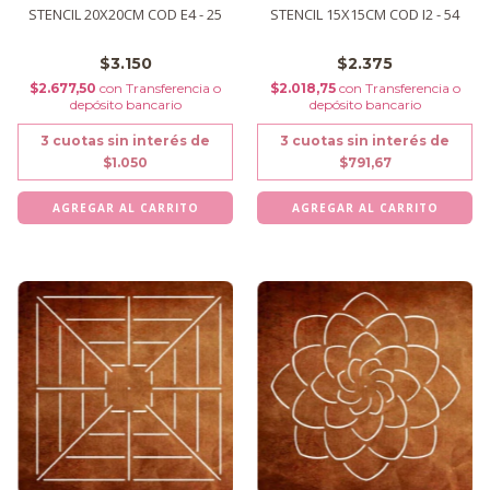
STENCIL 20X20CM COD E4 - 25
STENCIL 15X15CM COD I2 - 54
$3.150
$2.375
$2.677,50
con
Transferencia o
$2.018,75
con
Transferencia o
depósito bancario
depósito bancario
3
cuotas sin interés de
3
cuotas sin interés de
$1.050
$791,67