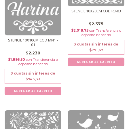
STENCIL 10X20CM COD R3-03
$2.375
$2.018,75
con
Transferencia o
depósito bancario
STENCIL 10X10CM COD MN1 -
3
cuotas sin interés de
01
$791,67
$2.230
$1.895,50
con
Transferencia o
depósito bancario
3
cuotas sin interés de
$743,33