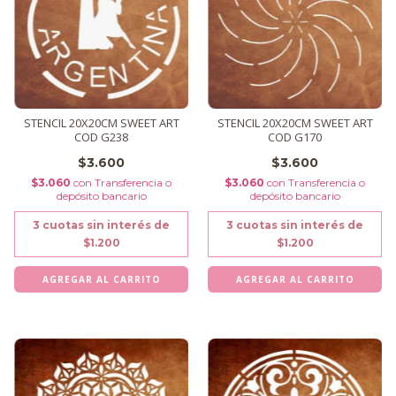
STENCIL 20X20CM SWEET ART
STENCIL 20X20CM SWEET ART
COD G238
COD G170
$3.600
$3.600
$3.060
con
Transferencia o
$3.060
con
Transferencia o
depósito bancario
depósito bancario
3
cuotas sin interés de
3
cuotas sin interés de
$1.200
$1.200