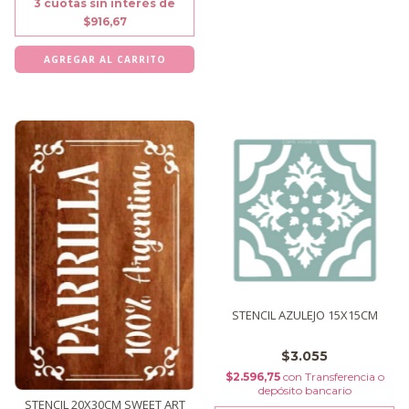
3
cuotas sin interés de
$916,67
STENCIL AZULEJO 15X15CM
$3.055
$2.596,75
con
Transferencia o
depósito bancario
STENCIL 20X30CM SWEET ART