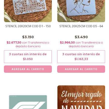
STENCIL 20X20CM COD D1 - 150
STENCIL 20X25CM COD D5 - 64
$3.150
$3.490
$2.677,50
con
Transferencia o
$2.966,50
con
Transferencia o
depósito bancario
depósito bancario
3
cuotas sin interés de
3
cuotas sin interés de
$1.050
$1.163,33