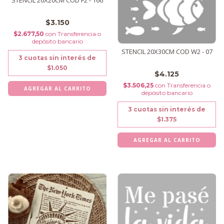
STENCIL 20X20CM COD F2 - 166
$3.150
$2.677,50
con
Transferencia o
depósito bancario
STENCIL 20X30CM COD W2 - 07
3
cuotas sin interés de
$1.050
$4.125
$3.506,25
con
Transferencia o
depósito bancario
3
cuotas sin interés de
$1.375