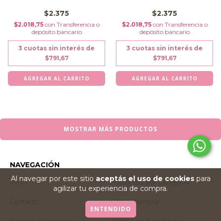
$2.375
$2.375
$2.018,75
con
Transferencia o
$2.018,75
con
Transferencia o
depósito bancario
depósito bancario
3
cuotas sin interés de
3
cuotas sin interés de
$791,67
$791,67
MOSTRAR MÁS PRODUCTOS
NAVEGACIÓN
Al navegar por este sitio
aceptás el uso de cookies
para
Inicio
Productos por Categoría
agilizar tu experiencia de compra.
Contacto
Cómo Comprar
ENTENDIDO