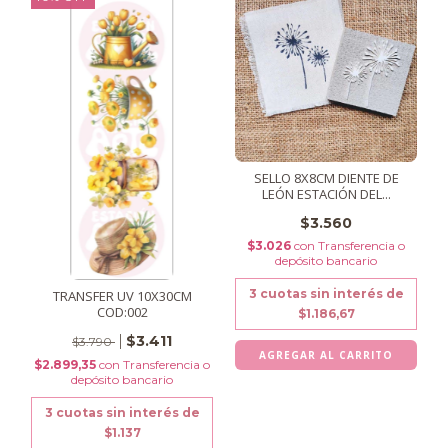
SELLO 8X8CM DIENTE DE
LEÓN ESTACIÓN DEL...
$3.560
$3.026
con
Transferencia o
depósito bancario
3
cuotas sin interés de
TRANSFER UV 10X30CM
COD:002
$1.186,67
$3.411
$3.790
$2.899,35
con
Transferencia o
depósito bancario
3
cuotas sin interés de
$1.137