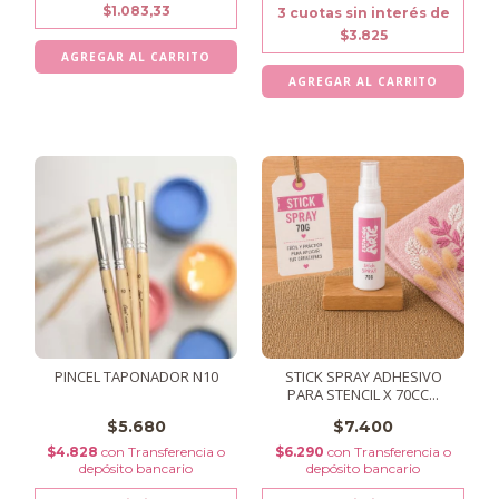
$1.083,33
3
cuotas sin interés de
$3.825
PINCEL TAPONADOR N10
STICK SPRAY ADHESIVO
PARA STENCIL X 70CC...
$5.680
$7.400
$4.828
con
Transferencia o
$6.290
con
Transferencia o
depósito bancario
depósito bancario