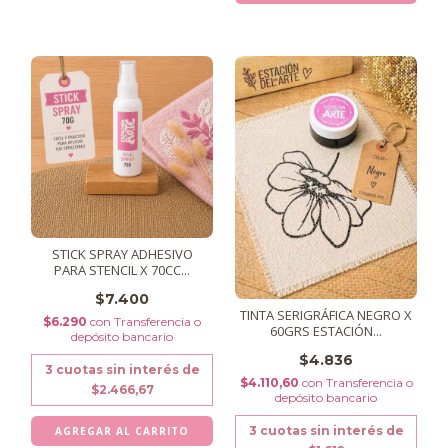
STICK SPRAY ADHESIVO
PARA STENCIL X 70CC...
$7.400
TINTA SERIGRÁFICA NEGRO X
$6.290
con
Transferencia o
60GRS ESTACIÓN...
depósito bancario
$4.836
3
cuotas sin interés de
$4.110,60
con
Transferencia o
$2.466,67
depósito bancario
3
cuotas sin interés de