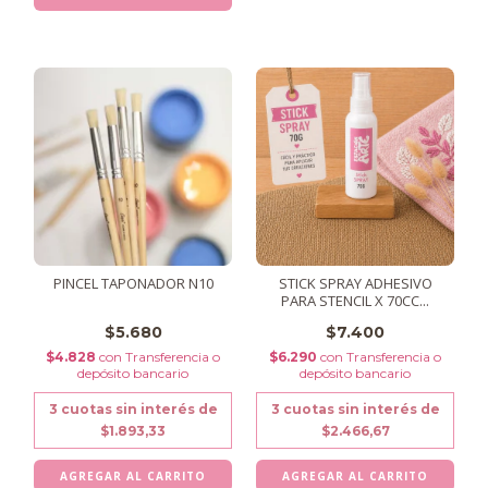
PINCEL TAPONADOR N10
STICK SPRAY ADHESIVO
PARA STENCIL X 70CC...
$5.680
$7.400
$4.828
con
Transferencia o
$6.290
con
Transferencia o
depósito bancario
depósito bancario
3
cuotas sin interés de
3
cuotas sin interés de
$1.893,33
$2.466,67