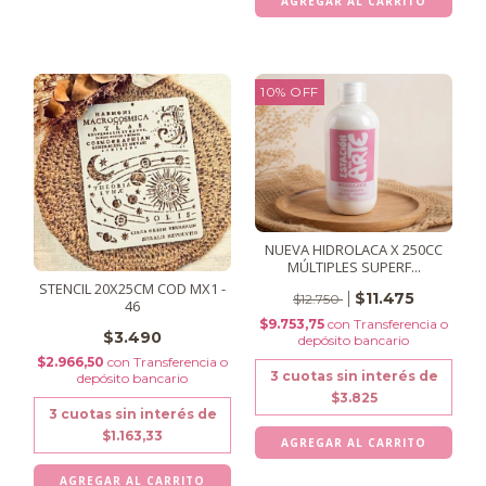
10
%
OFF
NUEVA HIDROLACA X 250CC
MÚLTIPLES SUPERF...
STENCIL 20X25CM COD MX1 -
$11.475
$12.750
46
$9.753,75
con
Transferencia o
$3.490
depósito bancario
$2.966,50
con
Transferencia o
3
cuotas sin interés de
depósito bancario
$3.825
3
cuotas sin interés de
$1.163,33