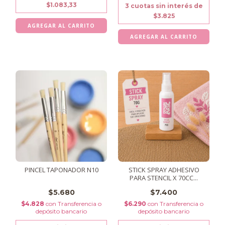
$1.083,33
3
cuotas sin interés de
$3.825
PINCEL TAPONADOR N10
STICK SPRAY ADHESIVO
PARA STENCIL X 70CC...
$5.680
$7.400
$4.828
con
Transferencia o
$6.290
con
Transferencia o
depósito bancario
depósito bancario