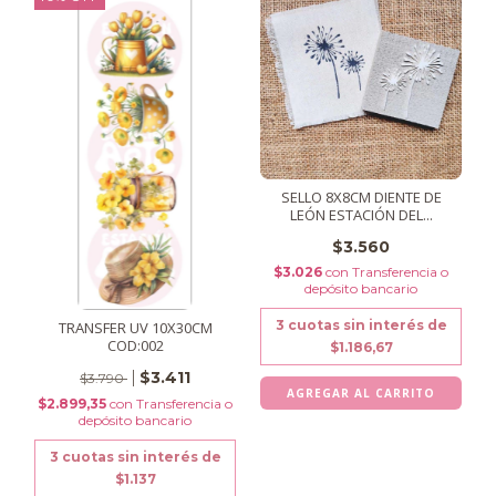
SELLO 8X8CM DIENTE DE
LEÓN ESTACIÓN DEL...
$3.560
$3.026
con
Transferencia o
depósito bancario
3
cuotas sin interés de
TRANSFER UV 10X30CM
COD:002
$1.186,67
$3.411
$3.790
$2.899,35
con
Transferencia o
depósito bancario
3
cuotas sin interés de
$1.137