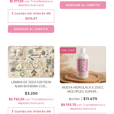
$1.317,50
con
Transferencia o
depósito bancario
3
cuotas sin interés de
$516,67
10
%
OFF
LÁMINA DE SEDA 50X70CM
ALMA BOHEMIA COD...
NUEVA HIDROLACA X 250CC
MÚLTIPLES SUPERF...
$3.250
$11.475
$12.750
$2.762,50
con
Transferencia o
depósito bancario
$9.753,75
con
Transferencia o
depósito bancario
3
cuotas sin interés de