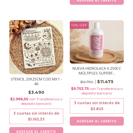
10
%
OFF
NUEVA HIDROLACA X 250CC
MÚLTIPLES SUPERF...
STENCIL 20X25CM COD MX1 -
$11.475
$12.750
46
$9.753,75
con
Transferencia o
$3.490
depósito bancario
$2.966,50
con
Transferencia o
3
cuotas sin interés de
depósito bancario
$3.825
3
cuotas sin interés de
$1.163,33