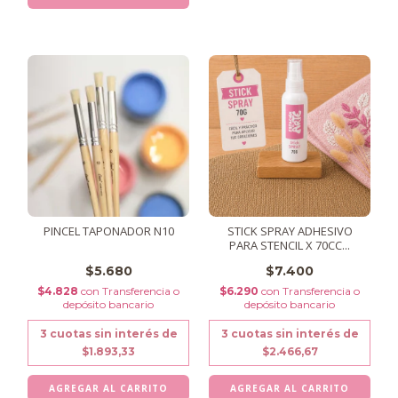
PINCEL TAPONADOR N10
STICK SPRAY ADHESIVO
PARA STENCIL X 70CC...
$5.680
$7.400
$4.828
con
Transferencia o
$6.290
con
Transferencia o
depósito bancario
depósito bancario
3
cuotas sin interés de
3
cuotas sin interés de
$1.893,33
$2.466,67