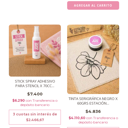
STICK SPRAY ADHESIVO
PARA STENCIL X 70CC...
$7.400
TINTA SERIGRÁFICA NEGRO X
$6.290
con
Transferencia o
60GRS ESTACIÓN...
depósito bancario
$4.836
3
cuotas sin interés de
$4.110,60
con
Transferencia o
$2.466,67
depósito bancario