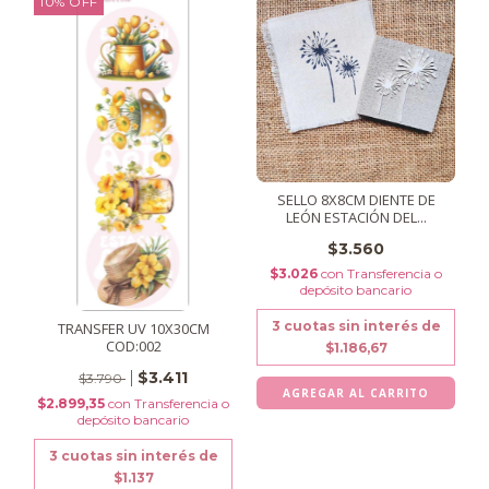
10
%
OFF
SELLO 8X8CM DIENTE DE
LEÓN ESTACIÓN DEL...
$3.560
$3.026
con
Transferencia o
depósito bancario
3
cuotas sin interés de
TRANSFER UV 10X30CM
COD:002
$1.186,67
$3.411
$3.790
$2.899,35
con
Transferencia o
depósito bancario
3
cuotas sin interés de
$1.137