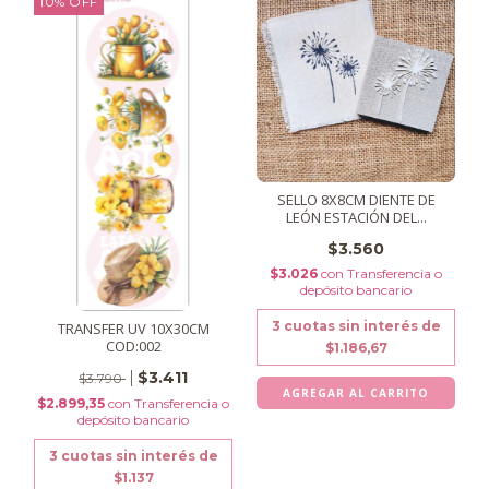
10
%
OFF
SELLO 8X8CM DIENTE DE
LEÓN ESTACIÓN DEL...
$3.560
$3.026
con
Transferencia o
depósito bancario
3
cuotas sin interés de
TRANSFER UV 10X30CM
COD:002
$1.186,67
$3.411
$3.790
$2.899,35
con
Transferencia o
depósito bancario
3
cuotas sin interés de
$1.137