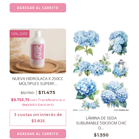
10
%
OFF
NUEVA HIDROLACA X 250CC
MÚLTIPLES SUPERF...
$11.475
$12.750
$9.753,75
con
Transferencia o
depósito bancario
3
cuotas sin interés de
LÁMINA DE SEDA
$3.825
SUBLIMABLE 50X35CM CHIC
D...
$1.550