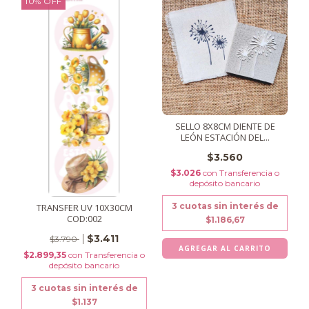
10
%
OFF
SELLO 8X8CM DIENTE DE
LEÓN ESTACIÓN DEL...
$3.560
$3.026
con
Transferencia o
depósito bancario
3
cuotas sin interés de
TRANSFER UV 10X30CM
COD:002
$1.186,67
$3.411
$3.790
$2.899,35
con
Transferencia o
depósito bancario
3
cuotas sin interés de
$1.137