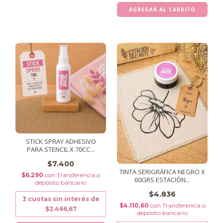
STICK SPRAY ADHESIVO
PARA STENCIL X 70CC...
$7.400
TINTA SERIGRÁFICA NEGRO X
$6.290
con
Transferencia o
60GRS ESTACIÓN...
depósito bancario
$4.836
3
cuotas sin interés de
$4.110,60
con
Transferencia o
$2.466,67
depósito bancario